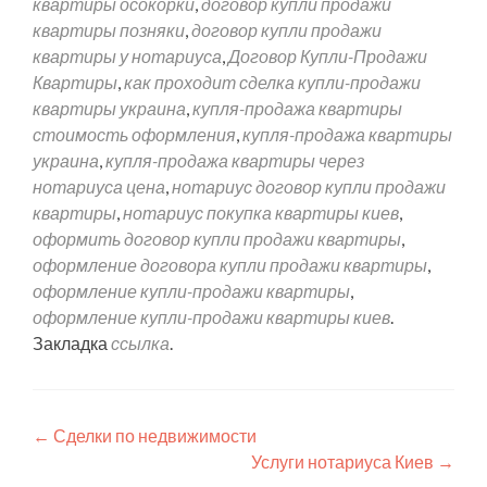
квартиры осокорки
,
договор купли продажи
квартиры позняки
,
договор купли продажи
квартиры у нотариуса
,
Договор Купли-Продажи
Квартиры
,
как проходит сделка купли-продажи
квартиры украина
,
купля-продажа квартиры
стоимость оформления
,
купля-продажа квартиры
украина
,
купля-продажа квартиры через
нотариуса цена
,
нотариус договор купли продажи
квартиры
,
нотариус покупка квартиры киев
,
оформить договор купли продажи квартиры
,
оформление договора купли продажи квартиры
,
оформление купли-продажи квартиры
,
оформление купли-продажи квартиры киев
.
Закладка
ссылка
.
←
Сделки по недвижимости
Услуги нотариуса Киев
→