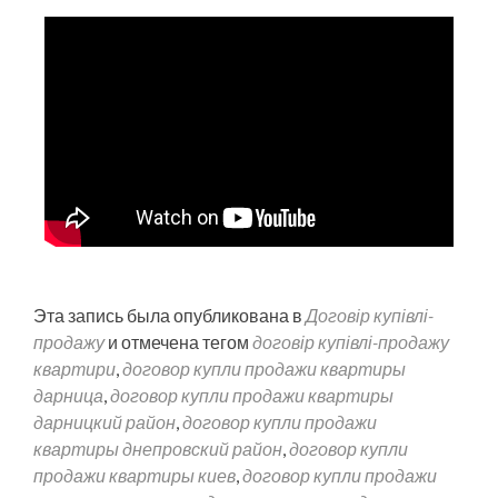
Эта запись была опубликована в
Договір купівлі-
продажу
и отмечена тегом
договір купівлі-продажу
квартири
,
договор купли продажи квартиры
дарница
,
договор купли продажи квартиры
дарницкий район
,
договор купли продажи
квартиры днепровский район
,
договор купли
продажи квартиры киев
,
договор купли продажи