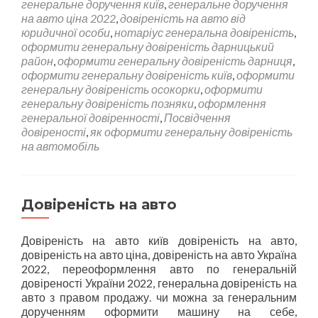
генеральне доручення київ
,
генеральне доручення
на авто ціна 2022
,
довіреність на авто від
юридичної особи
,
нотаріус генеральна довіреність
,
оформити генеральну довіреність дарницький
район
,
оформити генеральну довіреність дарниця
,
оформити генеральну довіреність київ
,
оформити
генеральну довіреність осокорки
,
оформити
генеральну довіреність позняки
,
оформлення
генеральної довіренності
,
Посвідчення
довіреності
,
як оформити генеральну довіреність
на автомобіль
Довіреність на авто
Довіреність на авто київ довіреність на авто,
довіреність на авто ціна, довіреність на авто Україна
2022, переоформлення авто по генеральній
довіреності України 2022, генеральна довіреність на
авто з правом продажу. чи можна за генеральним
дорученням оформити машину на себе,