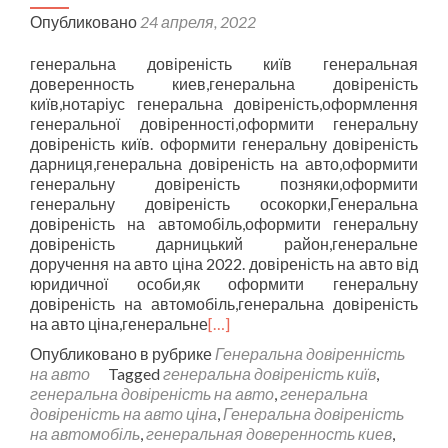
Опубликовано
24 апреля, 2022
генеральна довіреність київ генеральная
доверенность киев,генеральна довіреність
київ,нотаріус генеральна довіреність,оформлення
генеральної довіренності,оформити генеральну
довіреність київ. оформити генеральну довіреність
дарниця,генеральна довіреність на авто,оформити
генеральну довіреність позняки,оформити
генеральну довіреність осокорки,Генеральна
довіреність на автомобіль,оформити генеральну
довіреність дарницький район,генеральне
доручення на авто ціна 2022. довіреність на авто від
юридичної особи,як оформити генеральну
довіреність на автомобіль,генеральна довіреність
на авто ціна,генеральне
[…]
Опубликовано в рубрике
Генеральна довіренність
на авто
Tagged
генеральна довіреність київ
,
генеральна довіреність на авто
,
генеральна
довіреність на авто ціна
,
Генеральна довіреність
на автомобіль
,
генеральная доверенность киев
,