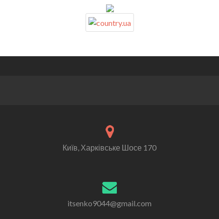
Київ, Харківське Шосе 170
itsenko9044@gmail.com