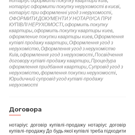
нотаріус оформити покупку квартири київ
,
нотаріус оформити покупку нерухомості в києві
,
нотаріус при оформленні угод з нерухомості
,
ОФОРМИТИ ДОКУМЕНТИ У НОТАРІУСА ПРИ
КУПІВЛІ НЕРУХОМОСТІ
,
оформить покупку
квартиры
,
оформить покупку квартиры киев
,
оформление покупки квартиры киев
,
Оформлення
купівлі продажу квартири
,
Оформлення угод з
нерухомістю
,
Оформлення угод з нерухомістю
Київ
,
оформлення угод з нерухомості
,
Посвідчення
договору купівлі-продажу квартири
,
Процедура
оформлення придбання квартири
,
Супровід угод з
нерухомістю
,
формлення покупки нерухомості
,
Юридичний супровід угод купівлі-продажу
нерухомості
Договора
нотаріус договір купівлі-продажу нотаріус договір
купівлі-продажу До будь якої купівлі треба підходити