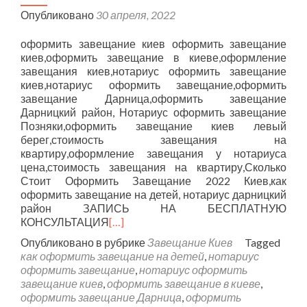
Опубликовано
30 апреля, 2022
оформить завещание киев оформить завещание
киев,оформить завещание в киеве,оформление
завещания киев,нотариус оформить завещание
киев,нотариус оформить завещание,оформить
завещание Дарница,оформить завещание
Дарницкий район, Нотариус оформить завещание
Позняки,оформить завещание киев левый
берег,стоимость завещания на
квартиру,оформление завещания у нотариуса
цена,стоимость завещания на квартиру,Сколько
Стоит Оформить Завещание 2022 Киев,как
оформить завещание на детей, нотариус дарницкий
район ЗАПИСЬ НА БЕСПЛАТНУЮ
КОНСУЛЬТАЦИЯ
[…]
Опубликовано в рубрике
Завещание Киев
Tagged
как оформить завещание на детей
,
нотариус
оформить завещание
,
нотариус оформить
завещание киев
,
оформить завещание в киеве
,
оформить завещание Дарница
,
оформить