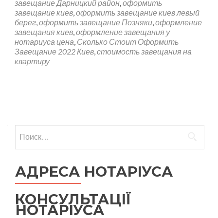
завещание Дарницкий район
,
оформить
завещание киев
,
оформить завещание киев левый
берег
,
оформить завещание Позняки
,
оформление
завещания киев
,
оформление завещания у
нотариуса цена
,
Сколько Стоит Оформить
Завещание 2022 Киев
,
стоимость завещания на
квартиру
Навигация по записям
Найти:
АДРЕСА НОТАРІУСА
КОНСУЛЬТАЦІЇ
НОТАРІУСА