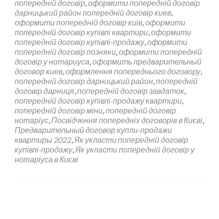
попередній договір
,
оформити попередній договір
дарницький район попередній договір киев
,
оформити попередній договір київ
,
оформити
попередній договір купівлі квартири
,
оформити
попередній договір купівлі-продажу
,
оформити
попередній договір позняки
,
оформити попередній
договір у нотариуса
,
оформить предварительный
договор киев
,
оформлення попереднього договору
,
попередній договір дарницький район
,
попередній
договір дарниця
,
попередній договір завдаток
,
попередній договір купівлі-продажу квартири
,
попередній договір міни
,
попередній договір
нотаріус
,
Посвідчення попередніх договорів в Києві
,
Предварительный договор купли-продажи
квартиры 2022
,
Як укласти попередній договір
купівлі-продажу
,
Як укласти попередній договір у
нотаріуса в Києві
Навигация по записям