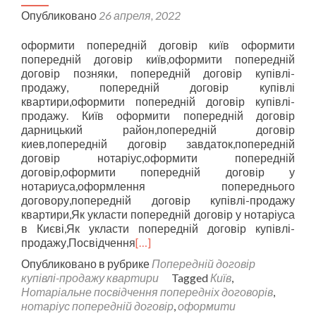
Опубликовано
26 апреля, 2022
оформити попередній договір київ оформити
попередній договір київ,оформити попередній
договір позняки, попередній договір купівлі-
продажу, попередній договір купівлі
квартири,оформити попередній договір купівлі-
продажу. Київ оформити попередній договір
дарницький район,попередній договір
киев,попередній договір завдаток,попередній
договір нотаріус,оформити попередній
договір,оформити попередній договір у
нотариуса,оформлення попереднього
договору,попередній договір купівлі-продажу
квартири,Як укласти попередній договір у нотаріуса
в Києві,Як укласти попередній договір купівлі-
продажу,Посвідчення
[…]
Опубликовано в рубрике
Попередній договір
купівлі-продажу квартири
Tagged
Київ
,
Нотаріальне посвідчення попередніх договорів
,
нотаріус попередній договір
,
оформити