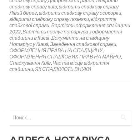
спадкову справу Дніпровський район
,
відкрити
спадкову справу київ
,
відкрити спадкову справу
Лівий берег
,
відкрити спадкову справу осокорки
,
відкрити спадкову справу позняки
,
відкриття
спадкової справи
,
Вартість оформлення спадщини
2022
,
Вартість послуг нотаріуса з оформлення
спадщини в Києві
,
Документи на спадщину
Нотаріус у Києві
,
Заведення спадкової справи
,
ОФОРМЛЕННЯ ПРАВА НА СПАДЩИНУ
,
ОФОРМЛЕННЯ СПАДКОВИХ ПРАВ НА МАЙНО
,
Спадкування Київ
,
Час та місце відкриття
спадщини
,
ЯК СПАДКУЮТЬ ВНУКИ
Навигация по записям
Найти:
АДРЕСА НОТАРІУСА