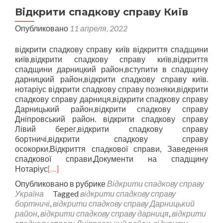
Відкрити спадкову справу Київ
Опубликовано
11 апреля, 2022
відкрити спадкову справу київ відкриття спадщини
київ,відкрити спадкову справу київ,відкриття
спадщини дарницкий район,вступити в спадщину
дарницкий район,відкрити спадкову справу київ.
нотаріус відкрити спадкову справу позняки,відкрити
спадкову справу дарниця,відкрити спадкову справу
Дарницький район,відкрити спадкову справу
Дніпровський район. відкрити спадкову справу
Лівий берег,відкрити спадкову справу
бортничі,відкрити спадкову справу
осокорки,Відкриття спадкової справи, Заведення
спадкової справи,Документи на спадщину
Нотаріус
[…]
Опубликовано в рубрике
Відкрити спадкову справу
Україна
Tagged
відкрити спадкову справу
бортничі
,
відкрити спадкову справу Дарницький
район
,
відкрити спадкову справу дарниця
,
відкрити