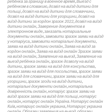
ребёнка за границу в военное время
,
Выезд с
ребёнком в словакию
,
дозвіл на виїзд дитини для
польщі
,
дозвіл на виїзд дитини для словаччини
,
дозвіл на виїзд дитини для угорщини
,
дозвіл на
виїзд дитини за кордон зразок 2022
,
дозвіл на виїзд
дитини онлайн
,
Заверение документов в
электронном виде
,
заказать нотариальные
документы онлайн
,
замовити зразок заяви на виїзд
у нотаріуса
,
замовити нотаріальні документи
,
заява на виїзд дитини онлайн
,
Заява на виїзд за
кордон онлайн
,
Заява на виїзд онлайн Зразок заяви
на виїзд онлайн
,
Заявление на выезд
,
Заявление на
выезд ребёнка онлайн
,
зразок дозволу на виїзд
дитини
,
зразок заяви на виїзд для консульства
,
зразок заяви на виїзд для посольства
,
зразок заяви
на виїзд для словаччини
,
зразок заяви на виїзд для
угорщини
,
зразок згоди на виїзд дитини
,
нотаріальні документи онлайн
,
нотаріальна
довіренність онлайн
,
нотаріус зразок заяви на
виїзд зразок заяви на виїзд для польщі
,
нотаріус
онлайн
,
нотаріус онлайн Україна. Нотаріус онлайн
Київ
,
нотариус онлайн украина
,
Нотариус украина
онлайн
,
Образец заявления на выезд
,
образец