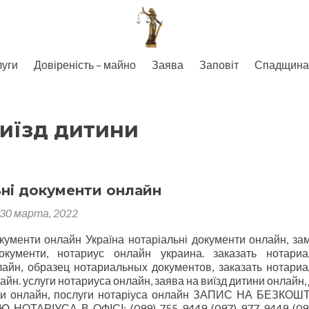
луги
Довіреність – майно
Заява
Заповіт
Спадщина
виїзд дитини
ні документи онлайн
30 марта, 2022
окументи онлайн Україна нотаріальні документи онлайн, за
документи, нотариус онлайн украина. заказать нотари
айн, образец нотариальных документов, заказать нотари
йн. услуги нотариуса онлайн, заява на виїзд дитини онлайн,
ини онлайн, послуги нотаріуса онлайн ЗАПИС НА БЕЗКО
НОТАРІУСА В ОФІСІ: (099) 755-9449 (097) 977 9449 (09