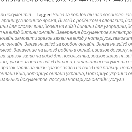
их документів
Tagged
Виїзд за кордон під час военного час
 границу в военное время
,
Выезд с ребёнком в словакию
,
доз
тини для словаччини
,
дозвіл на виїзд дитини для угорщини
,
д
л на виїзд дитини онлайн
,
Заверение документов в электр
онлайн
,
замовити зразок заяви на виїзд у нотаріуса
,
замовит
ини онлайн
,
Заява на виїзд за кордон онлайн
,
Заява на виїзд 
выезд
,
Заявление на выезд ребёнка онлайн
,
зразок дозволу н
тва
,
зразок заяви на виїзд для посольства
,
зразок заяви на ви
ини
,
зразок згоди на виїзд дитини
,
нотаріальні документи о
зразок заяви на виїзд зразок заяви на виїзд для польщі
,
нота
онлайн Київ
,
нотариус онлайн украина
,
Нотариус украина о
риальных документов
,
послуги нотаріуса онлайн
,
услуги