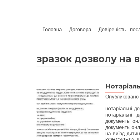
Перейти к содержимому
Головна
Договора
Довіреність – пос
зразок дозволу на 
Нотаріаль
Опубликовано
нотаріальні д
нотаріальні 
документы онл
документы онла
на виїзд дит
КОНСУЛЬТАЦІЮ 