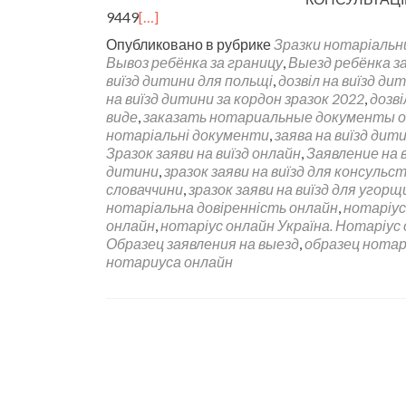
9449
[…]
Опубликовано в рубрике
Зразки нотаріальн
Вывоз ребёнка за границу
,
Выезд ребёнка за
виїзд дитини для польщі
,
дозвіл на виїзд ди
на виїзд дитини за кордон зразок 2022
,
дозві
виде
,
заказать нотариальные документы 
нотаріальні документи
,
заява на виїзд дит
Зразок заяви на виїзд онлайн
,
Заявление на 
дитини
,
зразок заяви на виїзд для консульс
словаччини
,
зразок заяви на виїзд для угорщ
нотаріальна довіренність онлайн
,
нотаріус 
онлайн
,
нотаріус онлайн Україна. Нотаріус 
Образец заявления на выезд
,
образец нота
нотариуса онлайн
Навигация по записям