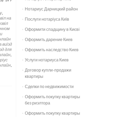
Нотариус Дарницкий район
у
,
віл на
Послуги нотаріуса Київ
озвіл
онном
Оформити спадщину в Києві
и
онлайн
Оформить дарение Киев
а виїзд
їзд для
Оформить наследство Киев
нлайн
,
ріус
Услуги нотариуса Киев
нлайн
,
Договор купли-продажи
квартиры
Сделки по недвижимости
Оформить покупку квартиры
без риэлтора
Оформить покупку квартиры