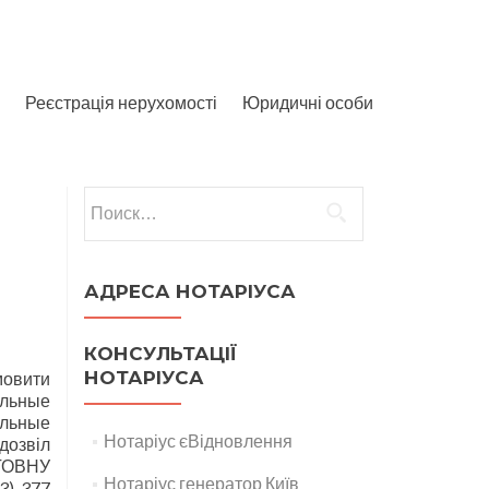
Реєстрація нерухомості
Юридичні особи
Найти:
АДРЕСА НОТАРІУСА
КОНСУЛЬТАЦІЇ
НОТАРІУСА
мовити
альные
альные
Нотаріус єВідновлення
 дозвіл
ШТОВНУ
Нотаріус генератор Київ
3) 377